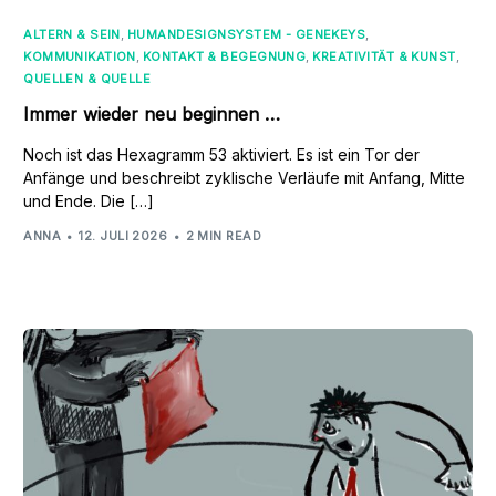
ALTERN & SEIN
,
HUMANDESIGNSYSTEM - GENEKEYS
,
KOMMUNIKATION
,
KONTAKT & BEGEGNUNG
,
KREATIVITÄT & KUNST
,
QUELLEN & QUELLE
Immer wieder neu beginnen …
Noch ist das Hexagramm 53 aktiviert. Es ist ein Tor der
Anfänge und beschreibt zyklische Verläufe mit Anfang, Mitte
und Ende. Die […]
ANNA
12. JULI 2026
2 MIN READ