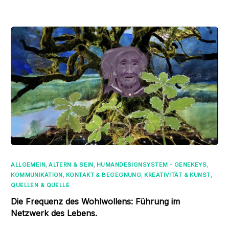
ALLGEMEIN
,
ALTERN & SEIN
,
HUMANDESIGNSYSTEM - GENEKEYS
,
KOMMUNIKATION
,
KONTAKT & BEGEGNUNG
,
KREATIVITÄT & KUNST
,
QUELLEN & QUELLE
Die Frequenz des Wohlwollens: Führung im
Netzwerk des Lebens.